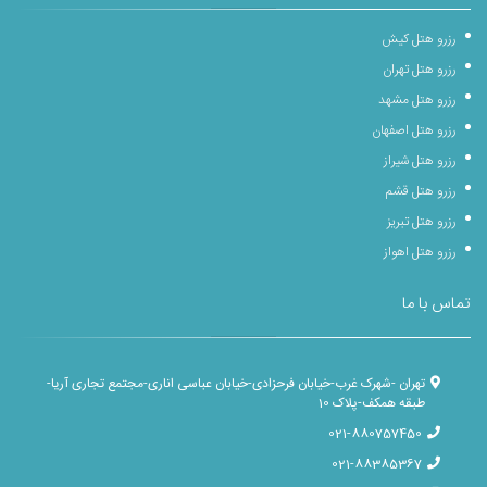
رزرو هتل کیش
رزرو هتل تهران
رزرو هتل مشهد
رزرو هتل اصفهان
رزرو هتل شیراز
رزرو هتل قشم
رزرو هتل تبریز
رزرو هتل اهواز
تماس با ما
تهران -شهرک غرب-خیابان فرحزادی-خیابان عباسی اناری-مجتمع تجاری آریا-
طبقه همکف-پلاک 10
021-880757450
021-88385367