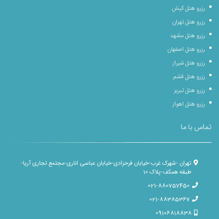
رزرو هتل کیش
رزرو هتل تهران
رزرو هتل مشهد
رزرو هتل اصفهان
رزرو هتل شیراز
رزرو هتل قشم
رزرو هتل تبریز
رزرو هتل اهواز
تماس با ما
تهران -شهرک غرب-خیابان فرحزادی-خیابان عباسی اناری-مجتمع تجاری آریا-
طبقه همکف-پلاک 10
021-880757450
021-88385367
09106818838