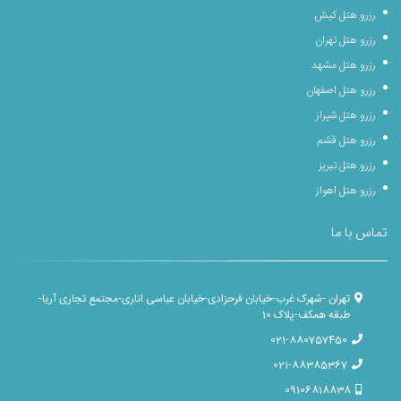
رزرو هتل کیش
رزرو هتل تهران
رزرو هتل مشهد
رزرو هتل اصفهان
رزرو هتل شیراز
رزرو هتل قشم
رزرو هتل تبریز
رزرو هتل اهواز
تماس با ما
تهران -شهرک غرب-خیابان فرحزادی-خیابان عباسی اناری-مجتمع تجاری آریا-
طبقه همکف-پلاک 10
021-880757450
021-88385367
09106818838