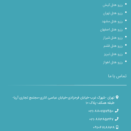
رزرو هتل کیش
رزرو هتل تهران
رزرو هتل مشهد
رزرو هتل اصفهان
رزرو هتل شیراز
رزرو هتل قشم
رزرو هتل تبریز
رزرو هتل اهواز
تماس با ما
تهران -شهرک غرب-خیابان فرحزادی-خیابان عباسی اناری-مجتمع تجاری آریا-
طبقه همکف-پلاک 10
021-880757450
021-88385367
09106818838