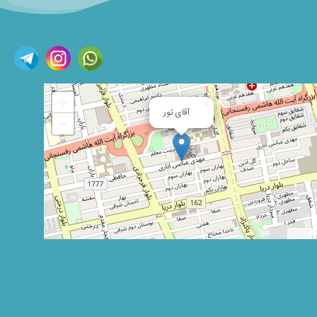
+
×
آقای تور
−
Leaflet