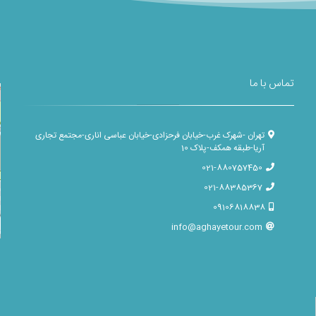
تماس با ما
تهران -شهرک غرب-خیابان فرحزادی-خیابان عباسی اناری-مجتمع تجاری
آریا-طبقه همکف-پلاک 10
021-880757450
021-88385367
09106818838
info@aghayetour.com