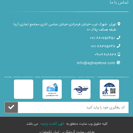
تماس با ما
تهران -شهرک غرب-خیابان فرحزادی-خیابان عباسی اناری-مجتمع تجاری آریا-
طبقه همکف-پلاک 10
021-880757450
021-88385367
09106818838
info@aghayetour.com
Leaflet
×
+
آقای تور
−
کلیه حقوق وب سایت متعلق به
الهی گشت پارسه
می باشد.
طراحی سایت گردشگری
: ایران تکنولوژی