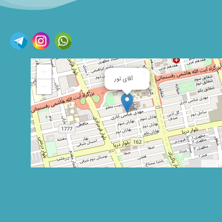
+
×
آقای تور
−
Leaflet