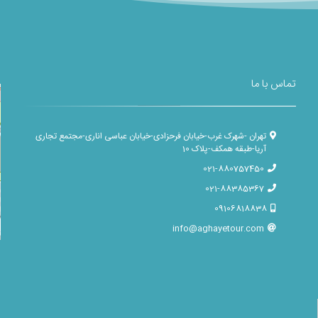
تماس با ما
تهران -شهرک غرب-خیابان فرحزادی-خیابان عباسی اناری-مجتمع تجاری
آریا-طبقه همکف-پلاک 10
021-880757450
021-88385367
09106818838
info@aghayetour.com