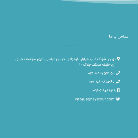
تماس با ما
تهران -شهرک غرب-خیابان فرحزادی-خیابان عباسی اناری-مجتمع تجاری
آریا-طبقه همکف-پلاک 10
021-880757450
021-88385367
09106818838
info@aghayetour.com