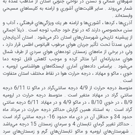
شهرهاي‌ شمالي‌ و تسنن‌ در نواحي‌ جنوبي‌ استان‌ از مذاهب ‌عمده‌ به‌
شمار مي‌روند . ساير اقليت‌هاي‌ آشوري‌ و ارامنه‌ به‌ كليساهاي‌ مسيحي‌
وابسته‌اند .
آذري‌ها ، كردها ، آشوري‌ها و ارامنه‌ هر يك‌ ويژگي‌هاي‌ فرهنگي ‌، آداب‌ و
سنن‌ مخصوصي‌ دارند كه‌ در نوع‌ خود جالب‌ توجه‌ است ‌. ذيلاً اجمالي‌
از پيشينه‌ تاريخي‌ شهرستان‌هاي‌ استان‌ ذكر مي‌شود . استان‌ آذربايجان‌
غربي‌ عمدتاً تحت‌ تأثير جريان‌ هواي‌ مرطوب‌ اقيانوس‌ اطلس‌ قرار دارد ،
ولي‌ در برخي‌ از ماه‌هاي‌ زمستان‌ توده‌هاي‌ هواي‌ سردي‌ از طرف‌ شمال‌
هواي‌ مديترانه‌اي‌ آنرا متاثر كرده‌ و موجب‌ كاهش ‌قابل‌ توجه‌ دما
مي‌شود . براساس‌ داده‌هاي‌ آماري‌ ايستگاه‌هاي‌ هواشناسي‌ اروميه ‌،
خوي‌ ، ماكو و مهاباد ، درجه ‌حرارت‌ هوا در نقاط‌ مختلف‌ استان‌ متفاوت‌
است ‌.
متوسط‌ درجه‌ حرارت‌ از 4/9 درجه‌ سانتي‌گراد در ماكو تا 6/11 درجه‌
سانتي‌ گراد در مهاباد متغير است ‌. متوسط‌ درجه‌ حرارت‌ در اروميه‌
8/9 ، در خوي‌ 8/10 ، در ماكو 4/9 و در مهاباد 6/11 درجه‌ سانتي‌
گراد است ‌. به‌ استناد همين‌ گزارش‌ حداكثر درجه‌ حرارت‌ در مرداد ماه‌
حدود 34 و حداقل‌ آن‌ در دي‌ ماه‌ حدود 16- درجه‌ سانتي‌ گراد است
‌. حداكثر تغيير گرماي‌ تابستان‌ 4 و سرماي‌ زمستان ‌15 درجه‌ مي‌باشد
. شهرستان‌هاي‌ اروميه‌ و ماكو تابستان‌هاي‌ گرم‌ و زمستان‌هاي‌ سرد