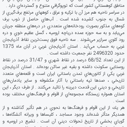
مناطق‌ كوهستاني‌ كشور است‌ كه‌ توپوگرافي‌ متنوع‌ و گسترده‌اي‌ دارد .
در سراسر ناحيه‌ هم‌ مرز آن‌ با تركيه‌ و عراق‌ ، كوههاي‌ مرتفع‌ برف‌گيري‌ از
شمال‌ به‌ جنوب‌ كشيده‌ شده‌ است ‌. آب‌هاي ‌حاصل‌ از ذوب‌ برف‌
كوه‌هاي‌ مذكور بصورت‌ رودخانه‌هاي‌ متعددي‌ در دره‌هاي‌ منطقه‌ جريان‌
مي‌يابد و به‌ سه ‌حوزه‌ عمده‌ درياچه‌ اروميه ‌، گسل‌ عظيم‌ خوي‌ و دره‌
رود كلوي‌ سرازير مي‌شوند . سه‌ ناحيه‌ فوق‌ پست‌ترين‌ نقاط ‌آذربايجان‌
غربي‌ به‌ حساب‌ مي‌آيد . استان‌ آذربايجان‌ غربي‌ در آبان‌ ماه‌ 1375
حدود 2496320 نفر جمعيت‌ داشته‌ است ‌.
از اين‌ تعداد 68/52 درصد در نقاط‌ شهري‌ و 31/47 درصد در نقاط‌
روستايي‌ سكونت ‌داشته‌ و بقيه‌ غير ساكن‌ بوده‌اند . استان‌ آذربايجان‌
غربي‌ يكي‌ از كانون‌هاي‌ تمدن‌ باستاني‌ ايران‌ است‌ و قلعه‌هاي‌ متعدد
تاريخي ‌، صدها تپه ‌باستاني‌ با آثار مكشوفه‌ و ساير يادمان‌هاي‌
تاريخي‌ و ديني‌ اين‌ قدمت‌ ديرينه‌ را تائيد مي‌كنند . از طرف‌ ديگر ، اين
‌استان‌ همواره‌ زيستگاه‌ مجموعه‌اي‌ از اقوام‌ و فرهنگ‌هاي‌ مختلف‌ بوده‌
است ‌.
هر يك‌ از اين‌ اقوام‌ و فرهنگ‌ها به ‌نحوي‌ در هم‌ تأثير گذاشته‌ و از
همديگر متأثر شده‌اند وجود مساجد ، كليساها و ويرانه‌ آتشگاه‌ها ،
گوياي‌ بخشي ‌از تاريخ‌ تحولات‌ ديني‌ آن‌ است ‌. تشيع‌ در اروميه‌ و