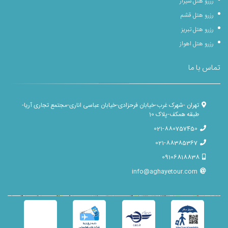
رزرو هتل شیراز
رزرو هتل قشم
رزرو هتل تبریز
رزرو هتل اهواز
تماس با ما
تهران -شهرک غرب-خیابان فرحزادی-خیابان عباسی اناری-مجتمع تجاری آریا-
طبقه همکف-پلاک 10
021-880757450
021-88385367
09106818838
info@aghayetour.com
Leaflet
×
+
آقای تور
−