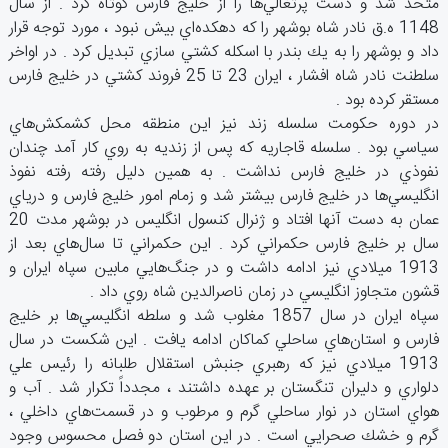
متحد شد و دست‌ پرتغالي‌ها را از خليج‌ فارس‌ كوتاه‌ كرد . از سال‌
1148 ه.ق‌ نادر شاه‌ بوشهر را كه‌ دهكده‌اي‌ بيش‌ نبود ، مورد توجه‌ قرار
داد و بوشهر را به‌ يك‌ بندر با اسكله‌ كشتي ‌سازي‌ تبديل‌ كرد . در اواخر
سلطنت‌ نادر شاه ‌افشار ، ايران‌ 23 تا 25 فروند كشتي‌ در خليج ‌فارس‌
مستقر كرده‌ بود .
در دوره‌ حكومت‌ سلسله‌ زند نيز اين‌ منطقه‌ محل‌ كشمكش‌هاي‌
سياسي‌ بود . سلسله‌ قاجاريه‌ كه‌ پس‌ از زنديه ‌به‌ روي‌ كار آمد چندان‌
نفوذي‌ در خليج‌ فارس‌ نداشت ‌. به‌ همين‌ دليل‌ رفته‌ رفته‌ نفوذ
انگليسي‌ها در خليج‌ فارس ‌بيشتر شد و زمام‌ امور خليج‌ فارس‌ و درياي‌
عمان‌ به‌ دست‌ آنها افتاد و ژنرال‌ كنسول‌ انگليس‌ در بوشهر مدت‌ 20
سال‌ بر خليج‌ فارس‌ حكمراني‌ كرد . اين‌ حكمراني‌ تا سال‌هاي‌ بعد از
1913 ميلادي‌ نيز ادامه‌ داشت‌ و در جنگ‌هايي‌ مابين‌ سپاه‌ ايران‌ و
قشون‌ متجاوز انگليسي‌ در زمان‌ ناصرالدين‌ شاه‌ روي‌ داد .
سپاه‌ ايران‌ در سال‌ 1857 مغلوب‌ شد و سلطه‌ انگليسي‌ها بر خليج‌
فارس‌ و استان‌هاي‌ ساحلي‌ كماكان‌ ادامه‌ يافت ‌. اين‌ شكست‌ در سال
‌1913 ميلادي‌ نيز كه‌ رهبري‌ جنبش‌ استقلال‌ طلبانه‌ را رئيس‌ علي‌
دلواري‌ و دليران‌ تنگستان‌ بر عهده‌ داشتند ، مجدداً تكرار شد . آب‌ و
هواي‌ استان‌ در نوار ساحلي‌ گرم‌ و مرطوب‌ و در قسمت‌هاي‌ داخلي ‌،
گرم‌ و خشك‌ صحرايي ‌است ‌. در اين‌ استان‌ دو فصل‌ محسوس‌ وجود