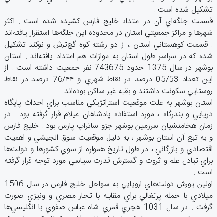
تشكيل‌ شده‌ است ‌.
قسمت‌ جلگه‌اي ‌آن‌ در امتداد خليج‌ فارس‌ كشيده‌ شده‌ است ‌. اكثر
شهرها و مراكز جمعيتي‌ استان‌ در محدوده‌ اين‌ جلگه‌ها استقرار يافته‌اند
. قسمت‌ كوهستاني‌ استان‌ ، از دو رشته‌ كوه‌ گچ‌ترش‌ و نوكند تشكيل‌
شده‌ كه‌ در سراسر طول‌ استان‌ به ‌موازات‌ هم‌ امتداد يافته‌اند . استان‌
بوشهر در سال‌ 1375 حدود 743675 نفر جمعيت‌ داشته‌ است ‌. از
اين‌ تعداد 05/53 درصد در نقاط‌ شهري‌ و 76/۴۴ درصد در نقاط‌
روستايي‌ سكونت‌ داشتند و بقيه‌ غير ساكن‌ بوده‌اند .
استان‌ بوشهر به‌ علت‌ موقعيت‌ استراتژيكي‌ مناسب‌ براي‌ احداث‌ پايگاه‌
دريايي‌ و بندرگاه ‌، مورد استفاده‌ پادشاهان‌ عيلام‌ قرار گرفته‌ بود . در
زمان‌ هخامنشيان‌ سرزمين‌ بوشهر جزو ساتراپ‌ پارس‌ بود . خليج ‌فارس‌
و به‌ تبع‌ آن‌ استان‌ بوشهر ، به‌ دليل‌ موقعيت‌ سوق‌ الجيشي‌ و اهميت‌
اقتصادي‌ و بازرگاني ‌، در طول‌ تاريخ ‌همواره‌ از سوي‌ كشورها و دولت‌ها
براي‌ تبادل‌ علم‌ و ثروت‌ و گسترش‌ قدرت‌ سياسي‌ مورد توجه‌ قرار گرفته
‌است ‌.
اولين‌ يورش‌ دولت‌هاي‌ اروپايي‌ به‌ سواحل‌ خليج‌ فارس‌ در سال‌ 1506
ميلادي‌ با حمله‌ پرتغالي‌ براي ‌مقابله‌ با تجار مصري‌ و ونيزي‌ صورت‌
گرفت ‌. در سال‌ 1031 هجري‌ قمري‌ شاه‌ عباس‌ صفوي‌ با انگليسي‌ها