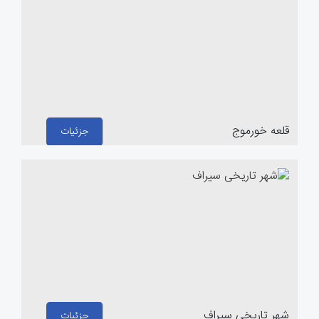
قلعه خورموج
جزئیات
شهر تاریخی سیراف
جزئیات