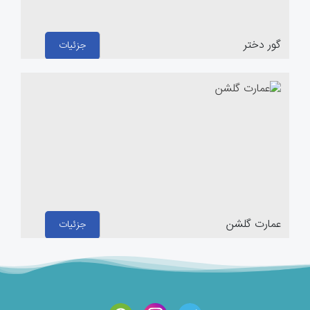
گور دختر
جزئیات
عمارت گلشن
جزئیات