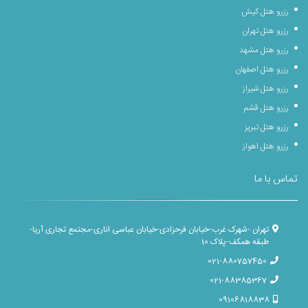
رزرو هتل کیش
رزرو هتل تهران
رزرو هتل مشهد
رزرو هتل اصفهان
رزرو هتل شیراز
رزرو هتل قشم
رزرو هتل تبریز
رزرو هتل اهواز
تماس با ما
تهران -شهرک غرب-خیابان فرحزادی-خیابان عباسی اناری-مجتمع تجاری آریا-
طبقه همکف-پلاک 10
021-880757450
021-88385367
09106818838