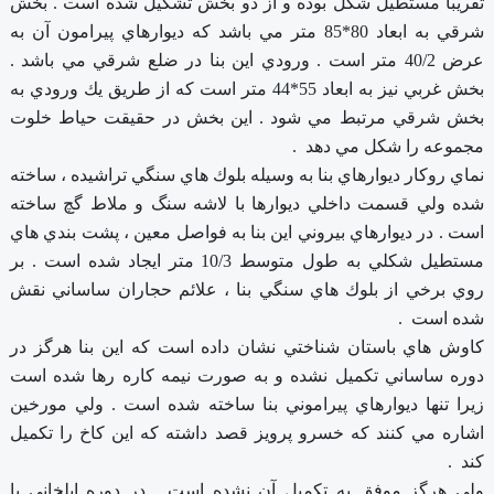
تقريباً مستطيل شكل بوده و از دو بخش تشكيل شده است . بخش
شرقي به ابعاد 80*85 متر مي باشد كه ديوارهاي پيرامون آن به
عرض 40/2 متر است . ورودي اين بنا در ضلع شرقي مي باشد .
بخش غربي نيز به ابعاد 55*44 متر است كه از طريق يك ورودي به
بخش شرقي مرتبط مي شود . اين بخش در حقيقت حياط خلوت
مجموعه را شكل مي دهد .
نماي روكار ديوارهاي بنا به وسيله بلوك هاي سنگي تراشيده ، ساخته
شده ولي قسمت داخلي ديوارها با لاشه سنگ و ملاط گچ ساخته
است . در ديوارهاي بيروني اين بنا به فواصل معين ، پشت بندي هاي
مستطيل شكلي به طول متوسط 10/3 متر ايجاد شده است . بر
روي برخي از بلوك هاي سنگي بنا ، علائم حجاران ساساني نقش
شده است .
كاوش هاي باستان شناختي نشان داده است كه اين بنا هرگز در
دوره ساساني تكميل نشده و به صورت نيمه كاره رها شده است
زيرا تنها ديوارهاي پيراموني بنا ساخته شده است . ولي مورخين
اشاره مي كنند كه خسرو پرويز قصد داشته كه اين كاخ را تكميل
كند .
ولي هرگز موفق به تكميل آن نشده است . در دوره ايلخاني با