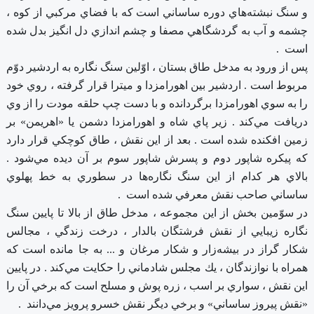
و سنگ‌ نبشته‌هاي‌ دوره‌ ساساني‌ است‌ كه‌ با فضاي‌ مركبي‌ از كوه‌ ،
چشمه‌ و آب‌ به‌ گردشگاهي‌ مصفا و چشم‌ اندازي‌ دل‌ انگيز بدل‌ شده‌
است ‌ .
پس‌ از ورود به‌ مدخل‌ طاق‌ بستان‌ ، اوّلين‌ سنگ‌ نگاره‌ به‌ اردشير دوّم‌
مربوط‌ است‌ . اردشير بين‌ اهورامزدا و ميترا قرار گرفته‌ ، روي‌ خود
را به‌ سوي‌ اهورامزدا برگردانده‌ و با دست‌ چپ‌ حلقه‌ مودت‌ را از وي‌
دريافت‌ مي‌كند . زير پاي‌ شاه‌ و اهورامزدا دشمن‌ يا «اهريمن‌» بر
زمين‌ افكنده‌ شده‌ است‌ . بعد از اين‌ نقش‌ ، طاق‌ كوچكي‌ قرار دارد
كه‌ پيكره‌ شاپور دوم‌ و پسرش‌ شاپور سوم‌ بر آن‌ ديده‌ مي‌شود .
بالاي‌ هر كدام‌ از اين‌ سنگ‌ نگاره‌ها در سطوري‌ به‌ خط‌ پهلوي‌
ساساني‌ صاحب‌ نقش‌ معرفي‌ شده‌ است ‌ .
در سوّمين‌ بخش‌ از اين‌ مجموعه‌ ، مدخل‌ طاق‌ از بالا تا پايين‌ سنگ‌
نگاره‌ زيبايي‌ از نقش‌ فرشتگان‌ بالدار ، درخت‌ زندگي‌ ، مجالس‌
شكار گراز در بيشه‌زار و شكار مرغان‌ و ... به‌ جا مانده‌ است‌ كه‌
همراه‌ با نوازندگان‌ ، يك‌ مجلس‌ شادماني‌ را حكايت‌ مي‌كند . در پايين‌
اين‌ نقش‌ ، سواري‌ بر اسب‌ ، زره‌ پوش‌ و مسلح‌ است‌ كه‌ برخي‌ آن‌ را
«نقش‌ پيروز ساساني‌» و برخي‌ ديگر نقش‌ خسرو پرويز مي‌دانند .