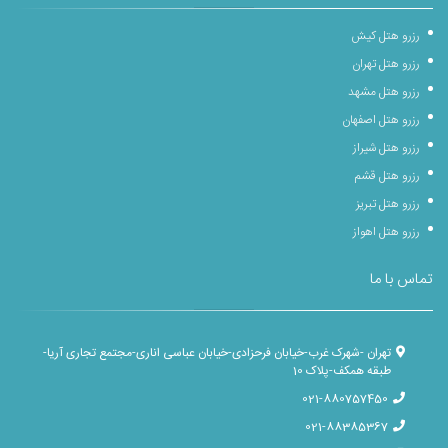
رزرو هتل کیش
رزرو هتل تهران
رزرو هتل مشهد
رزرو هتل اصفهان
رزرو هتل شیراز
رزرو هتل قشم
رزرو هتل تبریز
رزرو هتل اهواز
تماس با ما
تهران -شهرک غرب-خیابان فرحزادی-خیابان عباسی اناری-مجتمع تجاری آریا-
طبقه همکف-پلاک 10
021-880757450
021-88385367