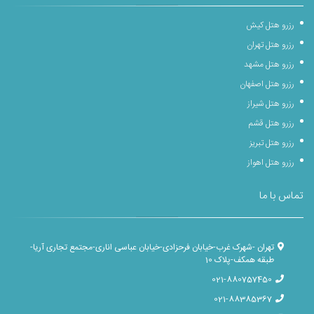
رزرو هتل کیش
رزرو هتل تهران
رزرو هتل مشهد
رزرو هتل اصفهان
رزرو هتل شیراز
رزرو هتل قشم
رزرو هتل تبریز
رزرو هتل اهواز
تماس با ما
تهران -شهرک غرب-خیابان فرحزادی-خیابان عباسی اناری-مجتمع تجاری آریا-
طبقه همکف-پلاک 10
021-880757450
021-88385367